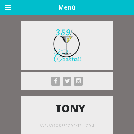
Menú
TONY
ANAVARRO@359COCKTAIL.COM