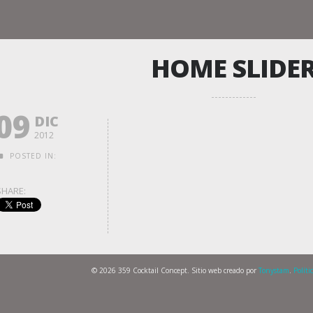
HOME SLIDE
09
DIC
2012
POSTED IN:
SHARE:
© 2026 359 Cocktail Concept. Sitio web creado por
Tonystam
.
Políti