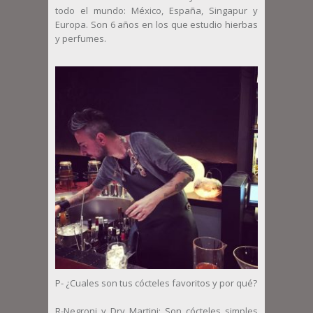
todo el mundo: México, España, Singapur y
Europa. Son 6 años en los que estudio hierbas
y perfumes.
P- ¿Cuales son tus cócteles favoritos y por qué?
R-Negroni y Dry Martini: Son cócteles simples